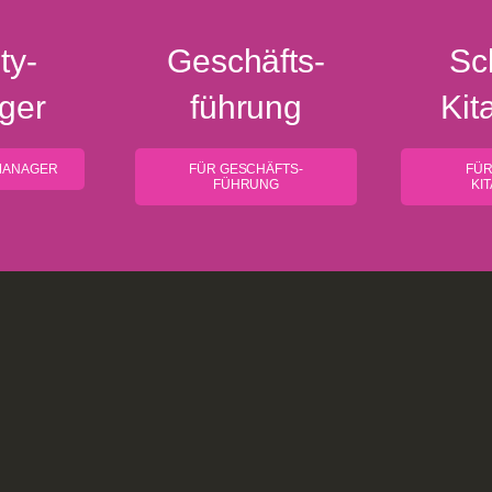
ty-
Geschäfts­
Sc
ger
führung
Kit
 MANAGER
FÜR GESCHÄFTS­
FÜR
FÜHRUNG​
KI