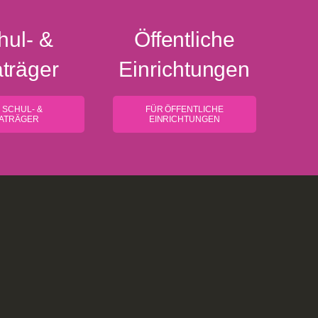
hul- &
Öffentliche
aträger
Einrich­tungen
 SCHUL- &
FÜR ÖFFENTLICHE
TATRÄGER
EINRICHTUNGEN