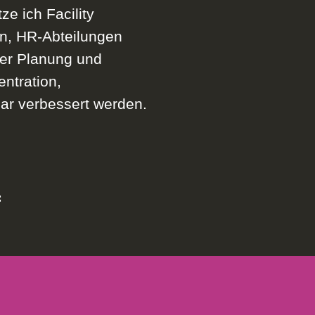
ze ich Facility
en, HR-Abteilungen
der Planung und
ntration,
r verbessert werden.
f