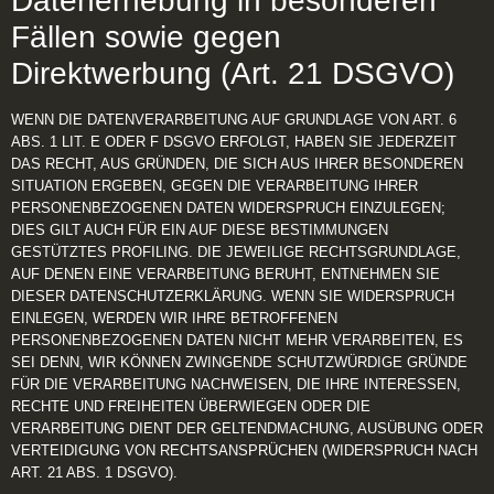
Datenerhebung in besonderen
Fällen sowie gegen
Direktwerbung (Art. 21 DSGVO)
WENN DIE DATENVERARBEITUNG AUF GRUNDLAGE VON ART. 6
ABS. 1 LIT. E ODER F DSGVO ERFOLGT, HABEN SIE JEDERZEIT
DAS RECHT, AUS GRÜNDEN, DIE SICH AUS IHRER BESONDEREN
SITUATION ERGEBEN, GEGEN DIE VERARBEITUNG IHRER
PERSONENBEZOGENEN DATEN WIDERSPRUCH EINZULEGEN;
DIES GILT AUCH FÜR EIN AUF DIESE BESTIMMUNGEN
GESTÜTZTES PROFILING. DIE JEWEILIGE RECHTSGRUNDLAGE,
AUF DENEN EINE VERARBEITUNG BERUHT, ENTNEHMEN SIE
DIESER DATENSCHUTZERKLÄRUNG. WENN SIE WIDERSPRUCH
EINLEGEN, WERDEN WIR IHRE BETROFFENEN
PERSONENBEZOGENEN DATEN NICHT MEHR VERARBEITEN, ES
SEI DENN, WIR KÖNNEN ZWINGENDE SCHUTZWÜRDIGE GRÜNDE
FÜR DIE VERARBEITUNG NACHWEISEN, DIE IHRE INTERESSEN,
RECHTE UND FREIHEITEN ÜBERWIEGEN ODER DIE
VERARBEITUNG DIENT DER GELTENDMACHUNG, AUSÜBUNG ODER
VERTEIDIGUNG VON RECHTSANSPRÜCHEN (WIDERSPRUCH NACH
ART. 21 ABS. 1 DSGVO).