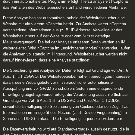
durch ein automatisiertes Programm erfolgt. Hierzu analysiert hCaptcha
das Verhalten des Websitebesuchers anhand verschiedener Merkmale.
Diese Analyse beginnt automatisch, sobald der Websitebesucher eine
Website mit aktiviertem hCaptcha betritt. Zur Analyse wertet hCaptcha
verschiedene Informationen aus (z. B. IP-Adresse, Verweildauer des
Websitebesuchers auf der Website oder vom Nutzer getätigte
Mausbewegungen). Die bei der Analyse erfassten Daten werden an IMI
weitergeleitet. Wird hCaptcha im „unsichtbaren Modus“ verwendet, laufen
die Analysen vollständig im Hintergrund. Websitebesucher werden nicht
darauf hingewiesen, dass eine Analyse stattfindet.
Die Speicherung und Analyse der Daten erfolgt auf Grundlage von Art. 6
Abs. 1 lit. f DSGVO. Der Websitebetreiber hat ein berechtigtes Interesse
daran, seine Webangebote vor missbräuchlicher automatisierter
Ausspähung und vor SPAM zu schützen. Sofern eine entsprechende
Einwilligung abgefragt wurde, erfolgt die Verarbeitung ausschließlich auf
Grundlage von Art. 6 Abs. 1 lit. a DSGVO und § 25 Abs. 1 TDDDG,
soweit die Einwilligung die Speicherung von Cookies oder den Zugriff auf
Informationen im Endgerät des Nutzers (z. B. Device-Fingerprinting) im
Sinne des TDDDG umfasst. Die Einwilligung ist jederzeit widerrufbar.
Die Datenverarbeitung wird auf Standardvertragsklauseln gestützt, die in