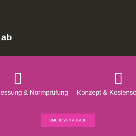
 ab
essung & Normprüfung
Konzept & Kostens
MEHR ZUM ABLAUF