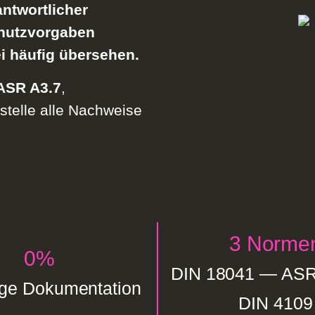
ntwortlicher
chutzvorgaben
i häufig übersehen.
ASR A3.7
,
stelle alle Nachweise
3 Norme
0
%
DIN 18041 — ASR
ige Dokumentation
DIN 4109