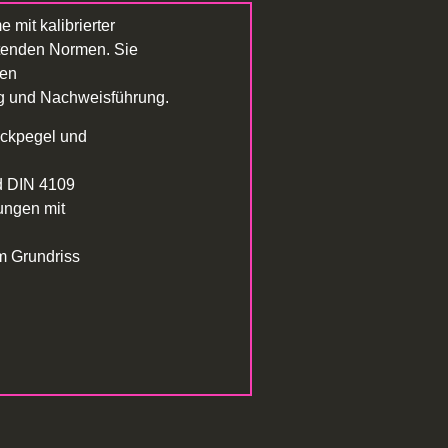
 mit kalibrierter
ltenden Normen. Sie
ren
g und Nachweisführung.
uckpegel und
d DIN 4109
ungen mit
m Grundriss