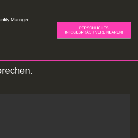
cility-Manager
PERSÖNLICHES
INFOGESPRÄCH VEREINBAREN!
prechen.